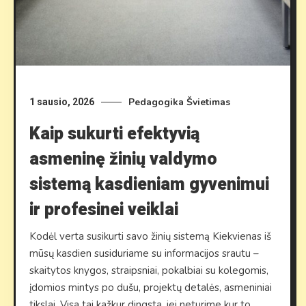
Pedagogika
Švietimas
1 sausio, 2026
Kaip sukurti efektyvią
asmeninę žinių valdymo
sistemą kasdieniam gyvenimui
ir profesinei veiklai
Kodėl verta susikurti savo žinių sistemą Kiekvienas iš
mūsų kasdien susiduriame su informacijos srautu –
skaitytos knygos, straipsniai, pokalbiai su kolegomis,
įdomios mintys po dušu, projektų detalės, asmeniniai
tikslai. Visa tai kažkur dingsta, jei neturime kur to