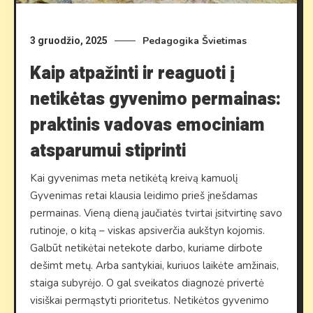
Pedagogika
Švietimas
3 gruodžio, 2025
Kaip atpažinti ir reaguoti į
netikėtas gyvenimo permainas:
praktinis vadovas emociniam
atsparumui stiprinti
Kai gyvenimas meta netikėtą kreivą kamuolį
Gyvenimas retai klausia leidimo prieš įnešdamas
permainas. Vieną dieną jaučiatės tvirtai įsitvirtinę savo
rutinoje, o kitą – viskas apsiverčia aukštyn kojomis.
Galbūt netikėtai netekote darbo, kuriame dirbote
dešimt metų. Arba santykiai, kuriuos laikėte amžinais,
staiga subyrėjo. O gal sveikatos diagnozė privertė
visiškai permąstyti prioritetus. Netikėtos gyvenimo