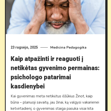
Medicina
Pedagogika
23 rugsėjo, 2025
Kaip atpažinti ir reaguoti į
netikėtas gyvenimo permainas:
psichologo patarimai
kasdienybei
Kai gyvenimas meta netikėtus iššūkius Žinot, kaip
būna – planuoji savaitę, jau žinai, ką valgysi vakarienei
ketvirtadienį, o gyvenimas staiga pasuka visai kita