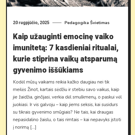
Pedagogika
Švietimas
20 rugpjūčio, 2025
Kaip užauginti emocinę vaiko
imunitetą: 7 kasdieniai ritualai,
kurie stiprina vaikų atsparumą
gyvenimo iššūkiams
Kodėl mūsų vaikams reikia kažko daugiau nei tik
meilės Žinot, kartais sėdžiu ir stebiu savo vaikus, kaip
jie žaidžia, ginčijasi, verkia dėl smulkmenų, o paskui vėl
juokiasi. Ir vis galvoju – kaip jiems seksis, kai susidurs
su tikrais gyvenimo smūgiais? Ne tais, kai draugas
nepasidalino žaislu, o tais rimtais – kai nepavyks įstoti
į norimą […]