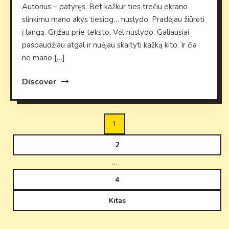
Autorius – patyręs. Bet kažkur ties trečiu ekrano
slinkimu mano akys tiesiog… nuslydo. Pradėjau žiūrėti
į langą. Grįžau prie teksto. Vėl nuslydo. Galiausiai
paspaudžiau atgal ir nuėjau skaityti kažką kito. Ir čia
ne mano […]
Discover
Įrašų
1
puslapiavimas
2
…
4
Kitas