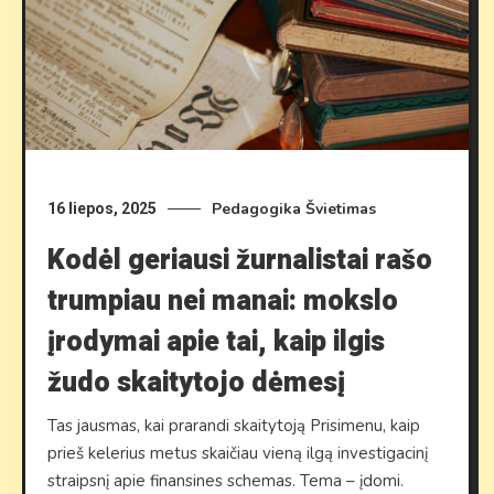
Pedagogika
Švietimas
16 liepos, 2025
Kodėl geriausi žurnalistai rašo
trumpiau nei manai: mokslo
įrodymai apie tai, kaip ilgis
žudo skaitytojo dėmesį
Tas jausmas, kai prarandi skaitytoją Prisimenu, kaip
prieš kelerius metus skaičiau vieną ilgą investigacinį
straipsnį apie finansines schemas. Tema – įdomi.