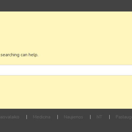
 searching can help.
aisvalaikis
Medicina
Naujienos
NT
Paslaug