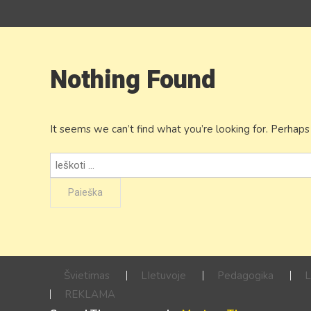
Nothing Found
It seems we can’t find what you’re looking for. Perhaps
Ieškoti:
Švietimas
LIetuvoje
Pedagogika
L
REKLAMA