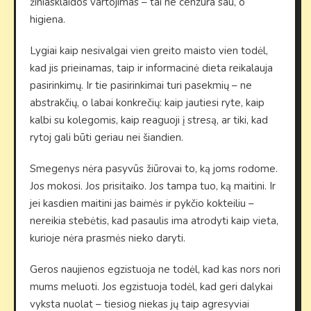
žiniasklaidos vartojimas – tai ne cenzūra sau, o
higiena.
Lygiai kaip nesivalgai vien greito maisto vien todėl,
kad jis prieinamas, taip ir informacinė dieta reikalauja
pasirinkimų. Ir tie pasirinkimai turi pasekmių – ne
abstrakčių, o labai konkrečių: kaip jautiesi ryte, kaip
kalbi su kolegomis, kaip reaguoji į stresą, ar tiki, kad
rytoj gali būti geriau nei šiandien.
Smegenys nėra pasyvūs žiūrovai to, ką joms rodome.
Jos mokosi. Jos prisitaiko. Jos tampa tuo, ką maitini. Ir
jei kasdien maitini jas baimės ir pykčio kokteiliu –
nereikia stebėtis, kad pasaulis ima atrodyti kaip vieta,
kurioje nėra prasmės nieko daryti.
Geros naujienos egzistuoja ne todėl, kad kas nors nori
mums meluoti. Jos egzistuoja todėl, kad geri dalykai
vyksta nuolat – tiesiog niekas jų taip agresyviai