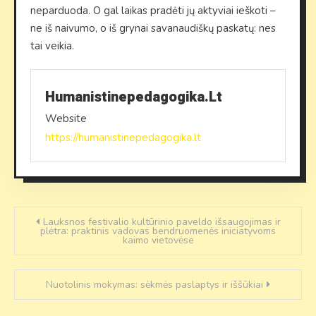
neparduoda. O gal laikas pradėti jų aktyviai ieškoti –
ne iš naivumo, o iš grynai savanaudiškų paskatų: nes
tai veikia.
Humanistinepedagogika.lt
Website
https://humanistinepedagogika.lt
Navigacija
Lauksnos festivalio kultūrinio paveldo išsaugojimas ir
plėtra: praktinis vadovas bendruomenės iniciatyvoms
kaimo vietovėse
tarp
įrašų
Nuotolinis mokymas: sėkmės paslaptys ir iššūkiai