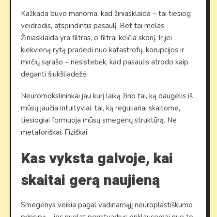
Kažkada buvo manoma, kad žiniasklaida – tai tiesiog
veidrodis, atspindintis pasaulį. Bet tai melas.
Žiniasklaida yra filtras, o filtrai keičia skonį. Ir jei
kiekvieną rytą pradedi nuo katastrofų, korupcijos ir
mirčių sąrašo – nesistebėk, kad pasaulis atrodo kaip
deganti šiukšliadėžė.
Neuromokslininkai jau kurį laiką žino tai, ką daugelis iš
mūsų jaučia intuityviai: tai, ką reguliariai skaitome,
tiesiogiai formuoja mūsų smegenų struktūrą. Ne
metaforiškai. Fiziškai.
Kas vyksta galvoje, kai
skaitai gerą naujieną
Smegenys veikia pagal vadinamąjį neuroplastiškumo