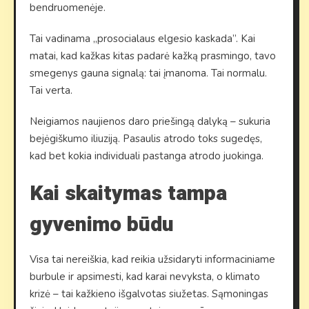
bendruomenėje.
Tai vadinama „prosocialaus elgesio kaskada”. Kai
matai, kad kažkas kitas padarė kažką prasmingo, tavo
smegenys gauna signalą: tai įmanoma. Tai normalu.
Tai verta.
Neigiamos naujienos daro priešingą dalyką – sukuria
bejėgiškumo iliuziją. Pasaulis atrodo toks sugedęs,
kad bet kokia individuali pastanga atrodo juokinga.
Kai skaitymas tampa
gyvenimo būdu
Visa tai nereiškia, kad reikia užsidaryti informaciniame
burbule ir apsimesti, kad karai nevyksta, o klimato
krizė – tai kažkieno išgalvotas siužetas. Sąmoningas