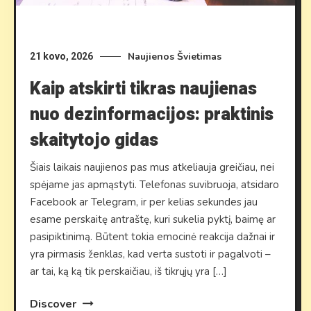
Naujienos
Švietimas
21 kovo, 2026
Kaip atskirti tikras naujienas
nuo dezinformacijos: praktinis
skaitytojo gidas
Šiais laikais naujienos pas mus atkeliauja greičiau, nei
spėjame jas apmąstyti. Telefonas suvibruoja, atsidaro
Facebook ar Telegram, ir per kelias sekundes jau
esame perskaitę antraštę, kuri sukelia pyktį, baimę ar
pasipiktinimą. Būtent tokia emocinė reakcija dažnai ir
yra pirmasis ženklas, kad verta sustoti ir pagalvoti –
ar tai, ką ką tik perskaičiau, iš tikrųjų yra […]
Discover