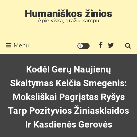
Skip
Humaniškos žinios
to
Apie viską, gražiu kampu
content
Menu
Kodėl Gerų Naujienų
Skaitymas Keičia Smegenis:
Moksliškai Pagrįstas Ryšys
Tarp Pozityvios Žiniasklaidos
Ir Kasdienės Gerovės