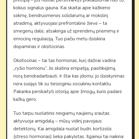
principą – jos nuolat persitvarkys priklausomai nuo to,
kokius signalus gauna. Kai skaitai apie kažkieno
sėkmę, bendruomenės solidarumą ar mokslinį
atradimą, aktyvuojasi prefrontalinė žievė – ta
smegenų dalis, atsakinga už sprendimų priėmimą ir
emocinę reguliaciją. Tuo pačiu metu išsiskiria
dopaminas ir oksitocinas.
Oksitocinas – tai tas hormonas, kurį dažnai vadina
„ryšio hormonu”. Jis skatina empatiją, pasitikėjimą,
norą bendradarbiauti. Ir štai kas įdomu: jo išsiskyrimas
nėra susijęs tik su tiesioginiu socialiniu kontaktu.
Pakanka perskaityti istoriją apie žmogų, kuris padarė
kažką gero.
Tuo tarpu nuolatinis neigiamų naujienų srautas
aktyvuoja amigdalą – mūsų vidinį pavojaus
detektorių. Kai amigdala nuolat budri, kortizolis
(streso hormonas) lieka pakylėtas. Ilgainiui tai naikina