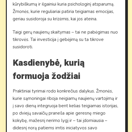
kūrybiškumą ir ilgainiui kuria psichologinį atsparumą.
Žmonės, kurie reguliariai patiria teigiamas emocijas,
geriau susidoroja su krizėmis, kai jos ateina.
Taigi gerų naujienų skaitymas – tai ne pabėgimas nuo
tikrovės. Tai investicija į gebėjimą su ta tikrove
susidoroti.
Kasdienybė, kurią
formuoja žodžiai
Praktiniai tyrimai rodo konkrečius dalykus. Žmonės,
kurie sąmoningai riboja neigiamų naujienų vartojimą ir
į savo dieną integruoja bent kelias teigiamas istorijas,
po dviejų savaičių praneša apie geresnę miego
kokybę, mažesnį nerimo lygį ir – tai įdomiausia –
didesnį norą patiems imtis iniciatyvos savo