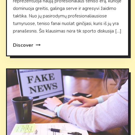
reprezentuoja naują profesionalaus teniso erą, kurioje
dominuoja greitis, galinga serve ir agresyvi žaidimo
taktika. Nuo jų pasirodymų profesionaliausiose
turnyruose, teniso fanai nuolat ginčijasi, kuris iš jų yra
pranašesnis. Šis klausimas nėra tik sporto diskusija […]
Discover