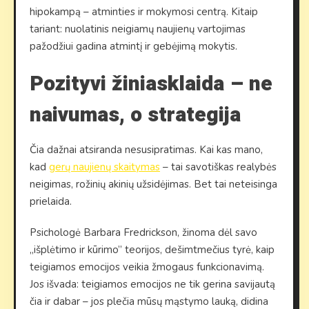
hipokampą – atminties ir mokymosi centrą. Kitaip
tariant: nuolatinis neigiamų naujienų vartojimas
pažodžiui gadina atmintį ir gebėjimą mokytis.
Pozityvi žiniasklaida – ne
naivumas, o strategija
Čia dažnai atsiranda nesusipratimas. Kai kas mano,
kad
gerų naujienų skaitymas
– tai savotiškas realybės
neigimas, rožinių akinių užsidėjimas. Bet tai neteisinga
prielaida.
Psichologė Barbara Fredrickson, žinoma dėl savo
„išplėtimo ir kūrimo” teorijos, dešimtmečius tyrė, kaip
teigiamos emocijos veikia žmogaus funkcionavimą.
Jos išvada: teigiamos emocijos ne tik gerina savijautą
čia ir dabar – jos plečia mūsų mąstymo lauką, didina