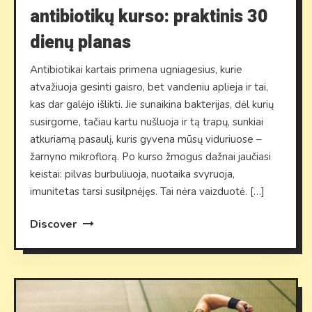
antibiotikų kurso: praktinis 30
dienų planas
Antibiotikai kartais primena ugniagesius, kurie
atvažiuoja gesinti gaisro, bet vandeniu aplieja ir tai,
kas dar galėjo išlikti. Jie sunaikina bakterijas, dėl kurių
susirgome, tačiau kartu nušluoja ir tą trapų, sunkiai
atkuriamą pasaulį, kuris gyvena mūsų viduriuose –
žarnyno mikroflorą. Po kurso žmogus dažnai jaučiasi
keistai: pilvas burbuliuoja, nuotaika svyruoja,
imunitetas tarsi susilpnėjęs. Tai nėra vaizduotė. […]
Discover